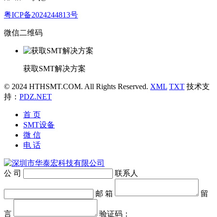
粤ICP备2024244813号
微信二维码
获取SMT解决方案
© 2024 HTHSMT.COM. All Rights Reserved.
XML
TXT
技术支
持：
PDZ.NET
首 页
SMT设备
微 信
电 话
公 司
联系人
邮 箱
留
言
验证码：