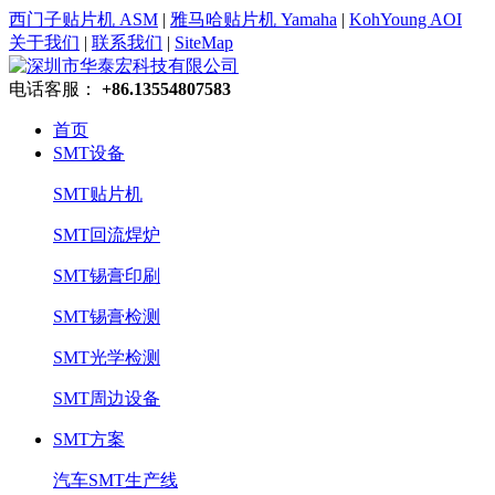
西门子贴片机 ASM
|
雅马哈贴片机 Yamaha
|
KohYoung AOI
关于我们
|
联系我们
|
SiteMap
电话客服：
+86.13554807583
首页
SMT设备
SMT贴片机
SMT回流焊炉
SMT锡膏印刷
SMT锡膏检测
SMT光学检测
SMT周边设备
SMT方案
汽车SMT生产线