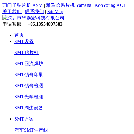
西门子贴片机 ASM
|
雅马哈贴片机 Yamaha
|
KohYoung AOI
关于我们
|
联系我们
|
SiteMap
电话客服：
+86.13554807583
首页
SMT设备
SMT贴片机
SMT回流焊炉
SMT锡膏印刷
SMT锡膏检测
SMT光学检测
SMT周边设备
SMT方案
汽车SMT生产线