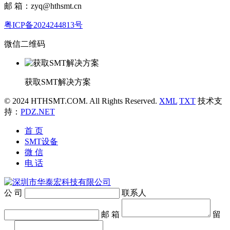
邮 箱：zyq@hthsmt.cn
粤ICP备2024244813号
微信二维码
获取SMT解决方案
© 2024 HTHSMT.COM. All Rights Reserved.
XML
TXT
技术支
持：
PDZ.NET
首 页
SMT设备
微 信
电 话
公 司
联系人
邮 箱
留