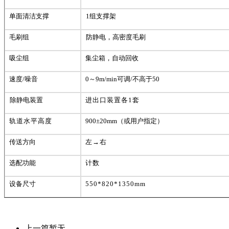
单面清洁支撑
1
组支撑架
毛刷组
防静电，高密度毛刷
吸尘组
集尘箱
，
自动回收
速度
/噪音
0～9m/
min
可调
/不高于50
除静电装置
进出口装置各
1套
轨道水平高度
900±20
mm
（或用户指定）
传送方向
左
→右
选配功能
计数
设备尺寸
550*820*1350mm
上一篇
暂无