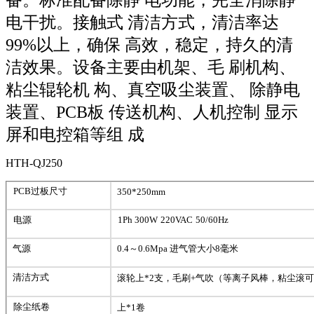
电干扰。接触式
清洁方式，清洁率达
99%以上，确保
高效，稳定，持久的清
洁效果。
设备主要由机架、毛
刷机构、
粘尘辊轮机
构、真空吸尘装置、
除静电
装置、PCB板
传送机构、人机控制
显示
屏和电控箱等组
成
HTH-QJ250
PCB过板尺寸
350*250mm
电源
1
Ph
300W
220
VAC
50/60
Hz
气源
0.4～0.6
Mpa
进气管大小
8毫米
清洁
方式
滚轮
上
*2支
，
毛刷
+气吹（等离子风棒，粘尘滚
除尘纸卷
上
*1卷