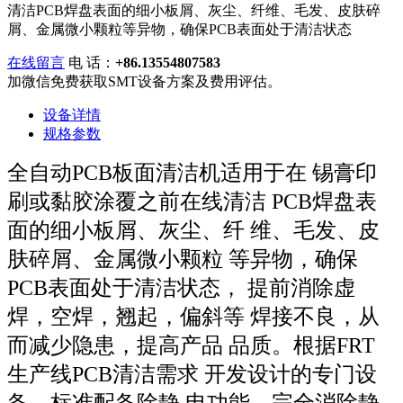
清洁PCB焊盘表面的细小板屑、灰尘、纤维、毛发、皮肤碎
屑、金属微小颗粒等异物，确保PCB表面处于清洁状态
在线留言
电 话：
+86.13554807583
加微信免费获取SMT设备方案及费用评估。
设备详情
规格参数
全自动PCB板面清洁机适用于在
锡膏印
刷或黏胶涂覆之前在线清洁
PCB焊盘表
面的细小板屑、灰尘、纤
维、毛发、皮
肤碎屑、金属微小颗粒
等异物，确保
PCB表面处于清洁状态，
提前消除虚
焊，空焊，翘起，偏斜等
焊接不良，从
而减少隐患，提高产品
品质。根据FRT
生产线PCB清洁需求
开发设计的专门设
备。标准配备除静
电功能，完全消除静