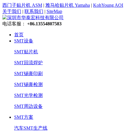
西门子贴片机 ASM
|
雅马哈贴片机 Yamaha
|
KohYoung AOI
关于我们
|
联系我们
|
SiteMap
电话客服：
+86.13554807583
首页
SMT设备
SMT贴片机
SMT回流焊炉
SMT锡膏印刷
SMT锡膏检测
SMT光学检测
SMT周边设备
SMT方案
汽车SMT生产线