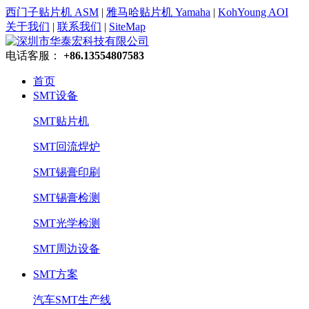
西门子贴片机 ASM
|
雅马哈贴片机 Yamaha
|
KohYoung AOI
关于我们
|
联系我们
|
SiteMap
电话客服：
+86.13554807583
首页
SMT设备
SMT贴片机
SMT回流焊炉
SMT锡膏印刷
SMT锡膏检测
SMT光学检测
SMT周边设备
SMT方案
汽车SMT生产线