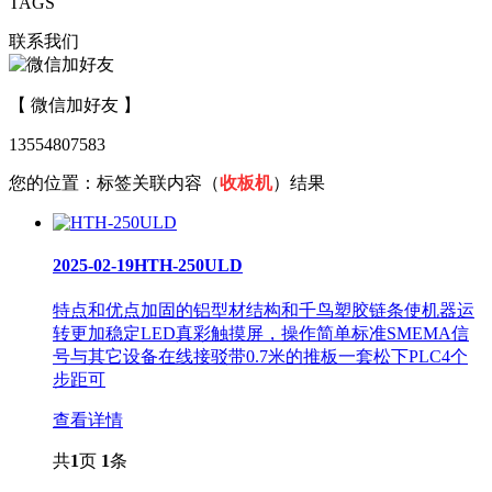
TAGS
联系我们
【 微信加好友 】
13554807583
您的位置：
标签关联内容（
收板机
）结果
2025-02-19
HTH-250ULD
特点和优点加固的铝型材结构和千鸟塑胶链条使机器运
转更加稳定LED真彩触摸屏，操作简单标准SMEMA信
号与其它设备在线接驳带0.7米的推板一套松下PLC4个
步距可
查看详情
共
1
页
1
条