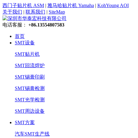
西门子贴片机 ASM
|
雅马哈贴片机 Yamaha
|
KohYoung AOI
关于我们
|
联系我们
|
SiteMap
电话客服：
+86.13554807583
首页
SMT设备
SMT贴片机
SMT回流焊炉
SMT锡膏印刷
SMT锡膏检测
SMT光学检测
SMT周边设备
SMT方案
汽车SMT生产线