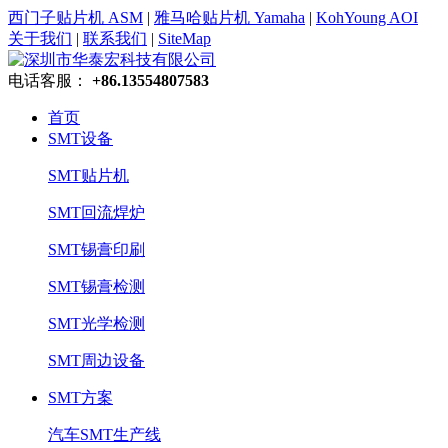
西门子贴片机 ASM
|
雅马哈贴片机 Yamaha
|
KohYoung AOI
关于我们
|
联系我们
|
SiteMap
电话客服：
+86.13554807583
首页
SMT设备
SMT贴片机
SMT回流焊炉
SMT锡膏印刷
SMT锡膏检测
SMT光学检测
SMT周边设备
SMT方案
汽车SMT生产线