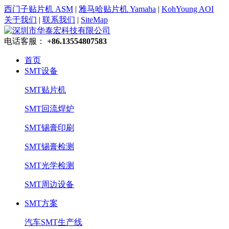
西门子贴片机 ASM
|
雅马哈贴片机 Yamaha
|
KohYoung AOI
关于我们
|
联系我们
|
SiteMap
电话客服：
+86.13554807583
首页
SMT设备
SMT贴片机
SMT回流焊炉
SMT锡膏印刷
SMT锡膏检测
SMT光学检测
SMT周边设备
SMT方案
汽车SMT生产线