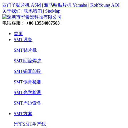
西门子贴片机 ASM
|
雅马哈贴片机 Yamaha
|
KohYoung AOI
关于我们
|
联系我们
|
SiteMap
电话客服：
+86.13554807583
首页
SMT设备
SMT贴片机
SMT回流焊炉
SMT锡膏印刷
SMT锡膏检测
SMT光学检测
SMT周边设备
SMT方案
汽车SMT生产线